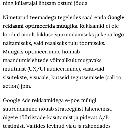
ning külastajal lihtsam ostuni jõuda.
Nimetatud teemadega tegeledes saad enda
Google
r
eklaami optimeerida müügiks
. Reklaamid ei ole
loodud ainult liikluse suurendamiseks ja kena logo
näitamiseks, vaid reaalseks tulu toomiseks.
Müügiks optimeerimine hõlmab
maandumislehtede võimalikult mugavaks
muutmist (UX/UI audieerimine), vastavaid
sisutekste, visuaale, kutseid tegutsemisele (call to
action) jpm.
Google Ads reklaamidega e-poe müügi
suurendamine nõuab strateegilist lähenemist,
õigete tööriistade kasutamist ja pidevat A/B
testimist. Vältides levinud vigu ja rakendades