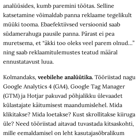
analüüsides, kumb paremini töötas. Selline
katsetamine võimaldab panna reklaame tegelikult
müüki tooma. Ebaefektiivsed versioonid saab
südamerahuga pausile panna. Pärast ei pea
muretsema, et “äkki too oleks veel parem olnud…”
ning saab reklaamitulemustes teatud määral
ennustatavust luua.
Kolmandaks,
veebilehe analüütika.
Tööriistad nagu
Google Analytics 4 (GA4), Google Tag Manager
(GTM) ja Hotjar pakuvad põhjalikku ülevaadet
külastajate käitumisest maandumislehel. Mida
klikitakse? Mida loetakse? Kust skrollitakse kiiruga
üle? Need tööriistad aitavad tuvastada kitsaskohti,
mille eemaldamisel on leht kasutajasõbralikum