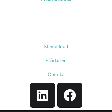
KES ME OLEME
Kliendilood
Väärtused
Õpituba