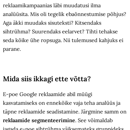
reklaamikampaanias läbi muudatusi ilma
analüüsita. Mis oli tegelik ebaõnnestumise põhjus?
Aga äkki muudaks sisuteksti? Kitsendaks
sihtrühma? Suurendaks eelarvet? Tihti tehakse
seda kõike ühe ropsuga. Nii tulemused kahjuks ei
parane.
Mida siis ikkagi ette võtta?
E-poe Google reklaamide abil müügi
kasvatamiseks on ennekõike vaja teha analüüs ja
täpne reklaamide seadistamine. Järgmine samm on
reklaamide segmenteerimine
. See võimaldab
jagada e-poe sihtrühma väiksemateks gruppideks