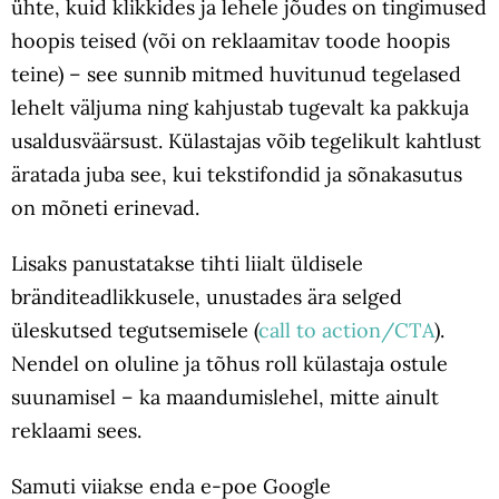
ühte, kuid klikkides ja lehele jõudes on tingimused
hoopis teised (või on reklaamitav toode hoopis
teine) – see sunnib mitmed huvitunud tegelased
lehelt väljuma ning kahjustab tugevalt ka pakkuja
usaldusväärsust. Külastajas võib tegelikult kahtlust
äratada juba see, kui tekstifondid ja sõnakasutus
on mõneti erinevad.
Lisaks panustatakse tihti liialt üldisele
bränditeadlikkusele, unustades ära selged
üleskutsed tegutsemisele (
call to action/CTA
).
Nendel on oluline ja tõhus roll külastaja ostule
suunamisel – ka maandumislehel, mitte ainult
reklaami sees.
Samuti viiakse enda e-poe Google