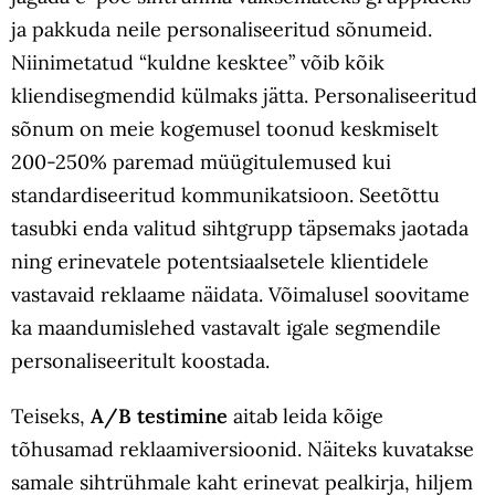
ja pakkuda neile personaliseeritud sõnumeid.
Niinimetatud “kuldne kesktee” võib kõik
kliendisegmendid külmaks jätta. Personaliseeritud
sõnum on meie kogemusel toonud keskmiselt
200-250% paremad müügitulemused kui
standardiseeritud kommunikatsioon. Seetõttu
tasubki enda valitud sihtgrupp täpsemaks jaotada
ning erinevatele potentsiaalsetele klientidele
vastavaid reklaame näidata. Võimalusel soovitame
ka maandumislehed vastavalt igale segmendile
personaliseeritult koostada.
Teiseks,
A/B testimine
aitab leida kõige
tõhusamad reklaamiversioonid. Näiteks kuvatakse
samale sihtrühmale kaht erinevat pealkirja, hiljem