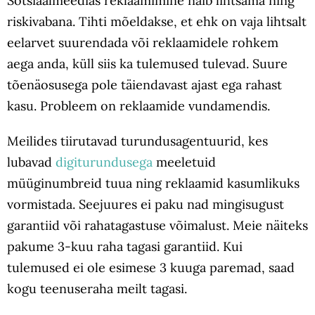
Sotsiaalmeedias reklaamimine näib lihtsama ning
riskivabana. Tihti mõeldakse, et ehk on vaja lihtsalt
eelarvet suurendada või reklaamidele rohkem
aega anda, küll siis ka tulemused tulevad. Suure
tõenäosusega pole täiendavast ajast ega rahast
kasu. Probleem on reklaamide vundamendis.
Meilides tiirutavad turundusagentuurid, kes
lubavad
digiturundusega
meeletuid
müüginumbreid tuua ning reklaamid kasumlikuks
vormistada. Seejuures ei paku nad mingisugust
garantiid või rahatagastuse võimalust. Meie näiteks
pakume 3-kuu raha tagasi garantiid. Kui
tulemused ei ole esimese 3 kuuga paremad, saad
kogu teenuseraha meilt tagasi.