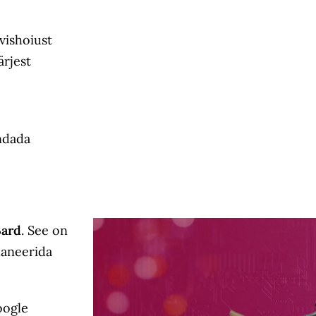
vishoiust
ärjest
andada
Bard
. See on
planeerida
oogle