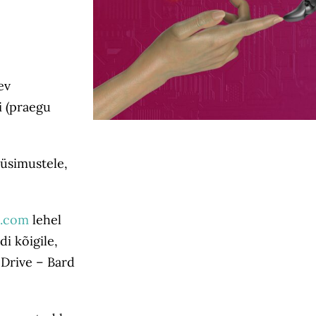
ev
i (praegu
küsimustele,
e.com
lehel
i kõigile,
 Drive – Bard