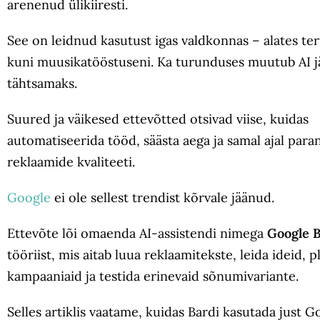
arenenud ülikiiresti.
See on leidnud kasutust igas valdkonnas – alates ter
kuni muusikatööstuseni. Ka turunduses muutub AI j
tähtsamaks.
Suured ja väikesed ettevõtted otsivad viise, kuidas
automatiseerida tööd, säästa aega ja samal ajal par
reklaamide kvaliteeti.
Google
ei ole sellest trendist kõrvale jäänud.
Ettevõte lõi omaenda AI-assistendi nimega
Google 
tööriist, mis aitab luua reklaamitekste, leida ideid, 
kampaaniaid ja testida erinevaid sõnumivariante.
Selles artiklis vaatame, kuidas Bardi kasutada just G