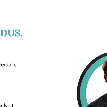
DUS.
aremaks
alselt