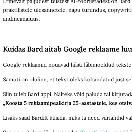
Erinevalt paljudest teistest AI-tööriistadest on Bar
praktilistele ülesannetele, nagu turundus, copywriti
andmeanalüüs.
Kuidas Bard aitab Google reklaame lu
Google reklaamid nõuavad hästi läbimõeldud tekste. P
Samuti on oluline, et tekst oleks kohandatud just se
Siin tuleb Bard appi. Näiteks võid paluda tal kirjutad
„Koosta 5 reklaamipealkirja 25-aastastele, kes otsi
Lisaks saad Bardilt küsida, miks ta need variandid 