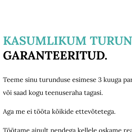
KASUMLIKUM TURUN
GARANTEERITUD.
Teeme sinu turunduse esimese 3 kuuga p
või saad kogu teenuseraha tagasi.
Aga me ei tööta kõikide ettevõtetega.
Töötame ainult nendega kellele oskame rea