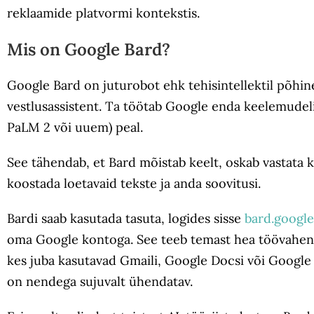
reklaamide platvormi kontekstis.
Mis on Google Bard?
Google Bard on juturobot ehk tehisintellektil põhin
vestlusassistent. Ta töötab Google enda keelemudel
PaLM 2 või uuem) peal.
See tähendab, et Bard mõistab keelt, oskab vastata 
koostada loetavaid tekste ja anda soovitusi.
Bardi saab kasutada tasuta, logides sisse
bard.googl
oma Google kontoga. See teeb temast hea töövahend
kes juba kasutavad Gmaili, Google Docsi või Google
on nendega sujuvalt ühendatav.