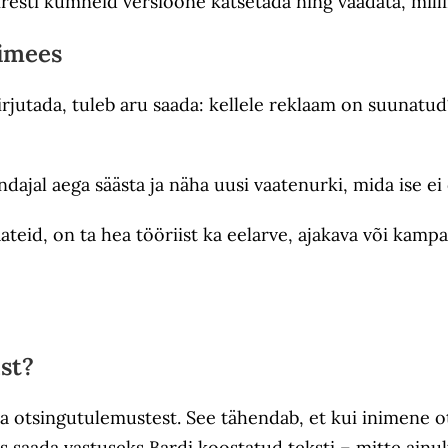
iresti kümneid versioone katsetada ning vaadata, mill
bimees
kirjutada, tuleb aru saada: kellele reklaam on suunatu
ndajal aega säästa ja näha uusi vaatenurki, mida ise ei
teid, on ta hea tööriist ka eelarve, ajakava või kamp
st?
osa otsingutulemustest. See tähendab, et kui inimene o
 saada vastuseks Bardi koostatud teksti – mitte ainult