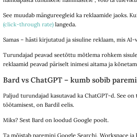
See muudab mängureegleid ka reklaamide jaoks. Kui A
(click-through rate)
langeda.
Samas – hästi kirjutatud ja sisuline reklaam, mis A
Turundajad peavad seetõttu mõtlema rohkem sisule, 
reklaamid peavad päriselt inimesi aitama ja kõnetam
Bard vs ChatGPT – kumb sobib paremin
Paljud turundajad kasutavad ka ChatGPT-d. See on tu
töötamisest, on Bardil eelis.
Miks? Sest Bard on loodud Google poolt.
Ta mõistab paremini Google Searchi, Workspace ja k