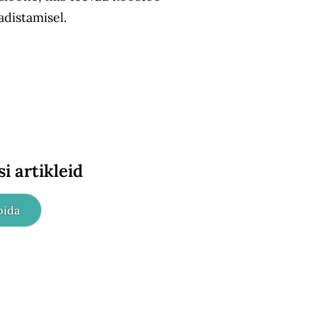
distamisel.
i artikleid
pida