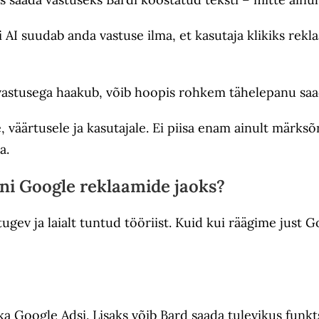
I suudab anda vastuse ilma, et kasutaja klikiks rekl
I-vastusega haakub, võib hoopis rohkem tähelepanu saa
väärtusele ja kasutajale. Ei piisa enam ainult märks
a.
i Google reklaamide jaoks?
gev ja laialt tuntud tööriist. Kuid kui räägime just 
a Google Adsi. Lisaks võib Bard saada tulevikus funk