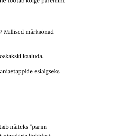
ine töötab kõige paremini.
d? Millised märksõnad
 oskakski kaaluda.
aaniaetappide esialgseks
tsib näiteks “parim
 nimekirja linkidest.