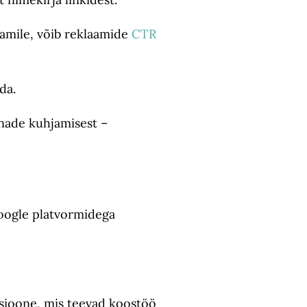
aamile, võib reklaamide
CTR
da.
õnade kuhjamisest –
Google platvormidega
tsioone, mis teevad koostöö