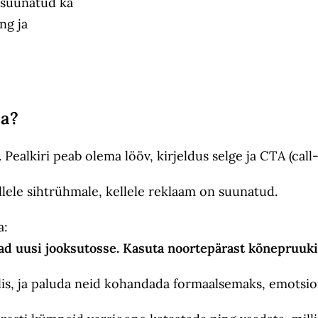
d suunatud ka
ng ja
ua?
ealkiri peab olema lööv, kirjeldus selge ja CTA (call
llele sihtrühmale, kellele reklaam on suunatud.
a:
vad uusi jooksutosse. Kasuta noortepärast kõnepruuki 
valis, ja paluda neid kohandada formaalsemaks, emots