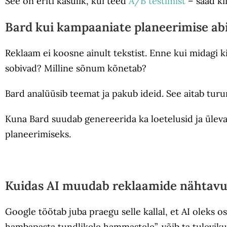
See on eriti kasulik, kui teed
A/B testimist
– saad ki
Bard kui kampaaniate planeerimise a
Reklaam ei koosne ainult tekstist. Enne kui midagi 
sobivad? Milline sõnum kõnetab?
Bard analüüsib teemat ja pakub ideid. See aitab turu
Kuna Bard suudab genereerida ka loetelusid ja ülevaa
planeerimiseks.
Kuidas AI muudab reklaamide nähtavu
Google töötab juba praegu selle kallal, et AI oleks 
hambapasta tundlikele hammastele”, võib ta tulevikus