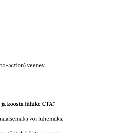
-to-action) veenev.
ja koosta lühike CTA.“
ionaalsemaks või lühemaks.