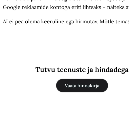
Google reklaamide kontoga eriti lihtsaks – näiteks
AI ei pea olema keeruline ega hirmutav. Mõtle temast 
Tutvu teenuste ja hindadega
Vaata hinnakirja