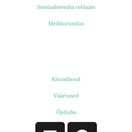
Sotsiaalmeedia reklaam
Meiliturundus
KES ME OLEME
Kliendilood
Väärtused
Õpituba