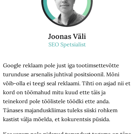
Joonas Väli
SEO Spetsialist
Google reklaam pole just iga tootimsettevõtte
turunduse arsenalis juhtival positsioonil. Mõni
võib-olla ei teegi seal reklaami. Tihti on asjad nii et
kord on töömahud mitu kuud ette täis ja
teinekord pole töölistele töödki ette anda.
Tänases majanduskliimas tuleks siiski rohkem
kastist välja mõelda, et kokurentsis püsida.