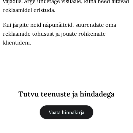
vajadus. Ärge unustage visuaale, kuna need aitavad
reklaamidel eristuda.
Kui järgite neid näpunäiteid, suurendate oma
reklaamide tõhusust ja jõuate rohkemate
klientideni.
Tutvu teenuste ja hindadega
Vaata hinnakirja