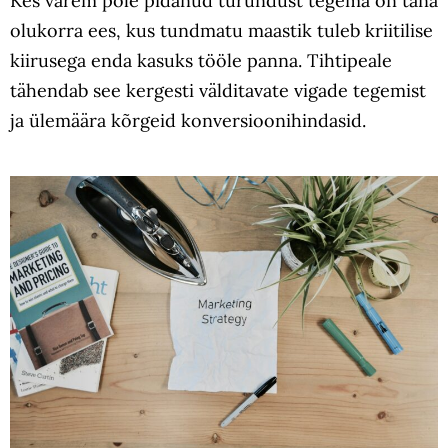
Kes varem pole pidanud turundust tegema on täna
olukorra ees, kus tundmatu maastik tuleb kriitilise
kiirusega enda kasuks tööle panna. Tihtipeale
tähendab see kergesti välditavate vigade tegemist
ja ülemäära kõrgeid konversioonihindasid.