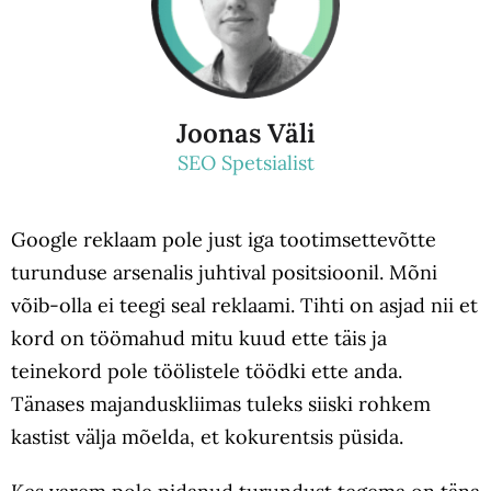
Joonas Väli
SEO Spetsialist
Google reklaam pole just iga tootimsettevõtte
turunduse arsenalis juhtival positsioonil. Mõni
võib-olla ei teegi seal reklaami. Tihti on asjad nii et
kord on töömahud mitu kuud ette täis ja
teinekord pole töölistele töödki ette anda.
Tänases majanduskliimas tuleks siiski rohkem
kastist välja mõelda, et kokurentsis püsida.