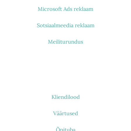
Microsoft Ads reklaam
Sotsiaalmeedia reklaam
Meiliturundus
KES ME OLEME
Kliendilood
Väärtused
Õpituba