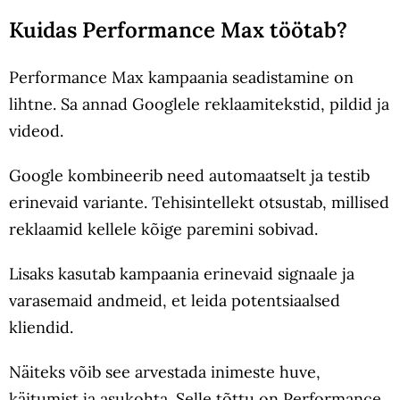
Kuidas Performance Max töötab?
Performance Max kampaania seadistamine on
lihtne. Sa annad Googlele reklaamitekstid, pildid ja
videod.
Google kombineerib need automaatselt ja testib
erinevaid variante. Tehisintellekt otsustab, millised
reklaamid kellele kõige paremini sobivad.
Lisaks kasutab kampaania erinevaid signaale ja
varasemaid andmeid, et leida potentsiaalsed
kliendid.
Näiteks võib see arvestada inimeste huve,
käitumist ja asukohta. Selle tõttu on Performance