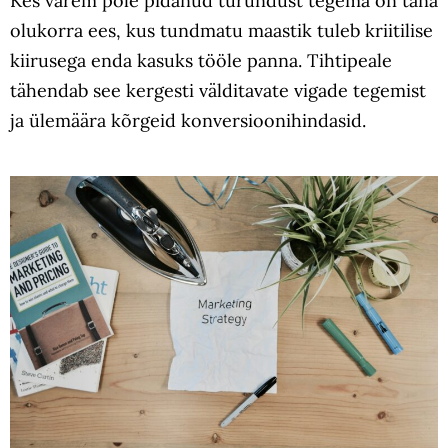
Kes varem pole pidanud turundust tegema on täna
olukorra ees, kus tundmatu maastik tuleb kriitilise
kiirusega enda kasuks tööle panna. Tihtipeale
tähendab see kergesti välditavate vigade tegemist
ja ülemäära kõrgeid konversioonihindasid.