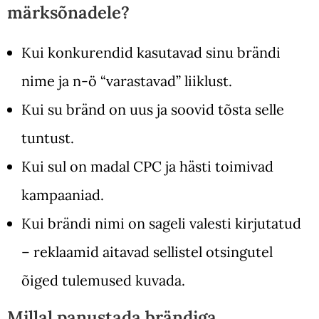
märksõnadele?
Kui konkurendid kasutavad sinu brändi
nime ja n-ö “varastavad” liiklust.
Kui su bränd on uus ja soovid tõsta selle
tuntust.
Kui sul on madal CPC ja hästi toimivad
kampaaniad.
Kui brändi nimi on sageli valesti kirjutatud
– reklaamid aitavad sellistel otsingutel
õiged tulemused kuvada.
Millal panustada brändiga