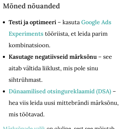
Mõned nõuanded
Testi ja optimeeri
– kasuta
Google Ads
Experiments
tööriista, et leida parim
kombinatsioon.
Kasutage negatiivseid märksõnu
– see
aitab vältida liiklust, mis pole sinu
sihtrühmast.
Dünaamilised otsingureklaamid (DSA)
–
hea viis leida uusi mittebrändi märksõnu,
mis töötavad.
Märksõnade valik
on oluline, sest see mõjutab