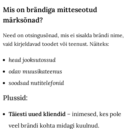
Mis on brändiga mitteseotud
märksõnad?
Need on otsingusõnad, mis ei sisalda brändi nime,
vaid kirjeldavad toodet või teenust. Näiteks:
head jooksutossud
odav muusikateenus
soodsad nutitelefonid
Plussid:
Täiesti uued kliendid
– inimesed, kes pole
veel brändi kohta midagi kuulnud.