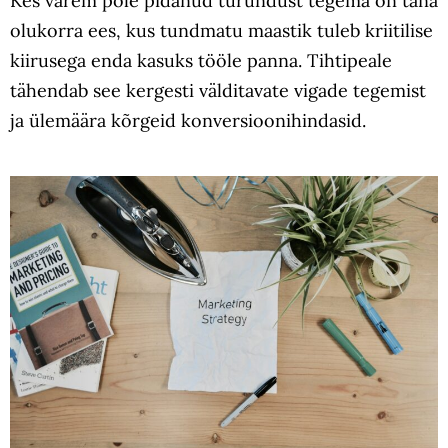
Kes varem pole pidanud turundust tegema on täna
olukorra ees, kus tundmatu maastik tuleb kriitilise
kiirusega enda kasuks tööle panna. Tihtipeale
tähendab see kergesti välditavate vigade tegemist
ja ülemäära kõrgeid konversioonihindasid.