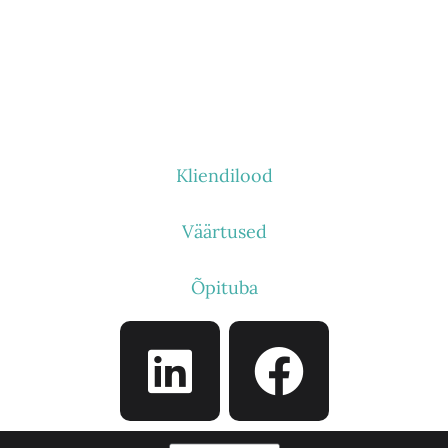
KES ME OLEME
Kliendilood
Väärtused
Õpituba