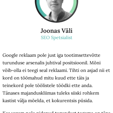
Joonas Väli
SEO Spetsialist
Google reklaam pole just iga tootimsettevõtte
turunduse arsenalis juhtival positsioonil. Mõni
võib-olla ei teegi seal reklaami. Tihti on asjad nii et
kord on töömahud mitu kuud ette täis ja
teinekord pole töölistele töödki ette anda.
Tänases majanduskliimas tuleks siiski rohkem
kastist välja mõelda, et kokurentsis püsida.