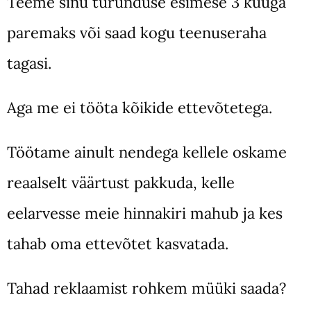
Teeme sinu turunduse esimese 3 kuuga
paremaks või saad kogu teenuseraha
tagasi.
Aga me ei tööta kõikide ettevõtetega.
Töötame ainult nendega kellele oskame
reaalselt väärtust pakkuda, kelle
eelarvesse meie hinnakiri mahub ja kes
tahab oma ettevõtet kasvatada.
Tahad reklaamist rohkem müüki saada?