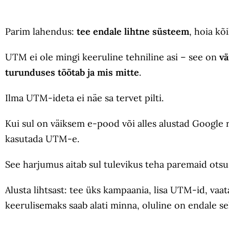
Parim lahendus:
tee endale lihtne süsteem
, hoia k
UTM ei ole mingi keeruline tehniline asi – see on
vä
turunduses töötab ja mis mitte
.
Ilma UTM-ideta ei näe sa tervet pilti.
Kui sul on väiksem e-pood või alles alustad Google 
kasutada UTM-e.
See harjumus aitab sul tulevikus teha paremaid otsus
Alusta lihtsast: tee üks kampaania, lisa UTM-id, vaa
keerulisemaks saab alati minna, oluline on endale s