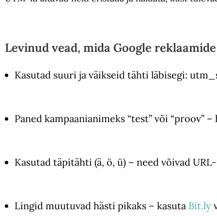
Levinud vead, mida Google reklaamide
Kasutad suuri ja väikseid tähti läbisegi: ut
Paned kampaanianimeks “test” või “proov” – h
Kasutad täpitähti (ä, ö, ü) – need võivad URL-
Lingid muutuvad hästi pikaks – kasuta
Bit.ly
v