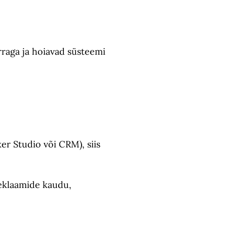
rraga ja hoiavad süsteemi
.
er Studio või CRM), siis
reklaamide kaudu,