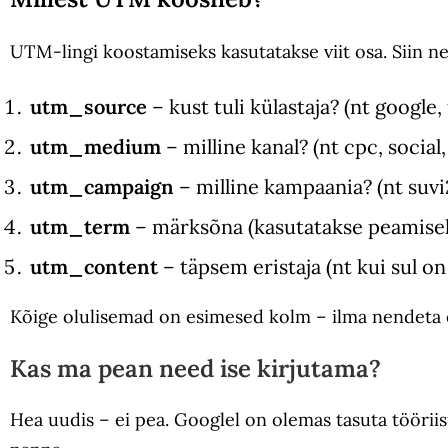
UTM-lingi koostamiseks kasutatakse viit osa. Siin n
utm_source
– kust tuli külastaja? (nt google
utm_medium
– milline kanal? (nt cpc, social
utm_campaign
– milline kampaania? (nt suv
utm_term
– märksõna (kasutatakse peamisel
utm_content
– täpsem eristaja (nt kui sul on
Kõige olulisemad on esimesed kolm – ilma nendeta e
Kas ma pean need ise kirjutama?
Hea uudis – ei pea. Googlel on olemas tasuta töörii