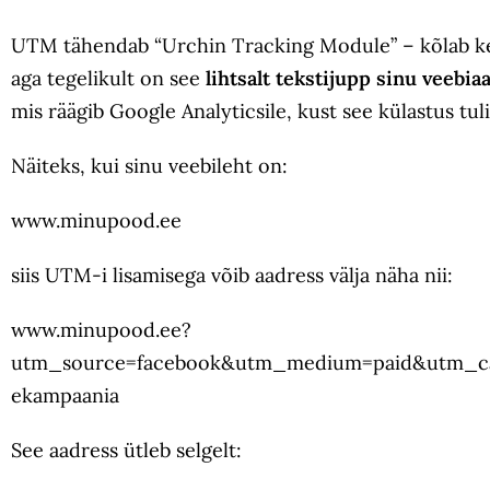
UTM tähendab “Urchin Tracking Module” – kõlab kee
aga tegelikult on see
lihtsalt tekstijupp sinu veebia
mis räägib Google Analyticsile, kust see külastus tuli
Näiteks, kui sinu veebileht on:
www.minupood.ee
siis UTM-i lisamisega võib aadress välja näha nii:
www.minupood.ee?
utm_source=facebook&utm_medium=paid&utm_ca
ekampaania
See aadress ütleb selgelt: