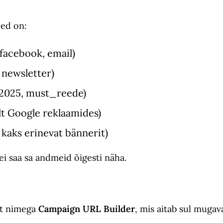
eed on:
, facebook, email)
, newsletter)
i2025, must_reede)
t Google reklaamides)
 kaks erinevat bännerit)
i saa sa andmeid õigesti näha.
st nimega
Campaign URL Builder
, mis aitab sul muga