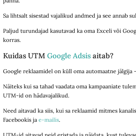
panna.
Sa lihtsalt sisestad vajalikud andmed ja see annab su
Paljud turundajad kasutavad ka oma Exceli või Googl
korras.
Kuidas UTM
Google Adsis
aitab?
Google reklaamidel on küll oma automaatne jälgija 
Näiteks kui sa tahad vaadata oma kampaaniate tulemu
UTM-id on hädavajalikud.
Need aitavad ka siis, kui sa reklaamid mitmes kana
Facebookis ja
e-mailis
.
UTM-id aitavad neid eristada ja näidata, kust tuleva