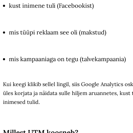
kust inimene tuli (Facebookist)
mis tüüpi reklaam see oli (makstud)
mis kampaaniaga on tegu (talvekampaania)
Kui keegi klikib sellel lingil, siis Google Analytics os
üles korjata ja näidata sulle hiljem aruannetes, kust 
inimesed tulid.
Millest UTM koosneb?