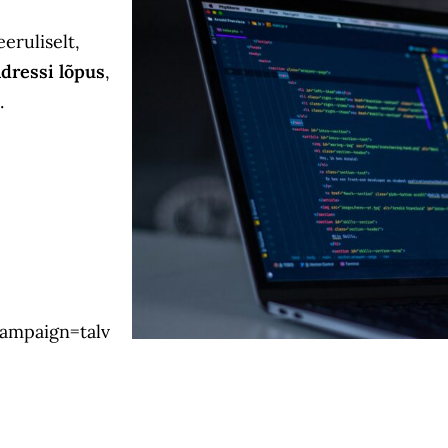
ruliselt,
adressi lõpus
,
.
mpaign=talv