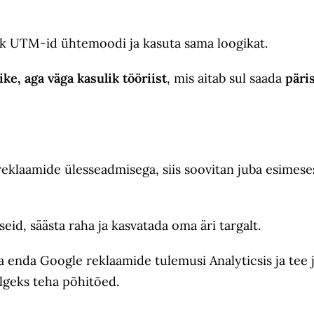
õik UTM-id ühtemoodi ja kasuta sama loogikat.
ike, aga väga kasulik tööriist
, mis aitab sul saada
päri
reklaamide ülesseadmisega, siis soovitan juba esimes
eid, säästa raha ja kasvatada oma äri targalt.
ta enda Google reklaamide tulemusi Analyticsis ja tee
elgeks teha põhitõed.