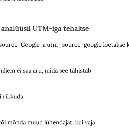
 analüüsil UTM-iga tehakse
m_source=Google ja utm_source=google loetakse k
iljem ei saa aru, mida see tähistab
i rikkuda
õi mõnda muud lühendajat, kui vaja