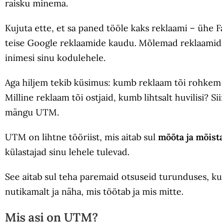
raisku minema.
Kujuta ette, et sa paned tööle kaks reklaami – ühe F
teise Google reklaamide kaudu. Mõlemad reklaamid
inimesi sinu kodulehele.
Aga hiljem tekib küsimus: kumb reklaam tõi rohkem 
Milline reklaam tõi ostjaid, kumb lihtsalt huvilisi? Si
mängu UTM.
UTM on lihtne tööriist, mis aitab sul
mõõta ja mõist
külastajad sinu lehele tulevad.
See aitab sul teha paremaid otsuseid turunduses, ku
nutikamalt ja näha, mis töötab ja mis mitte.
Mis asi on UTM?