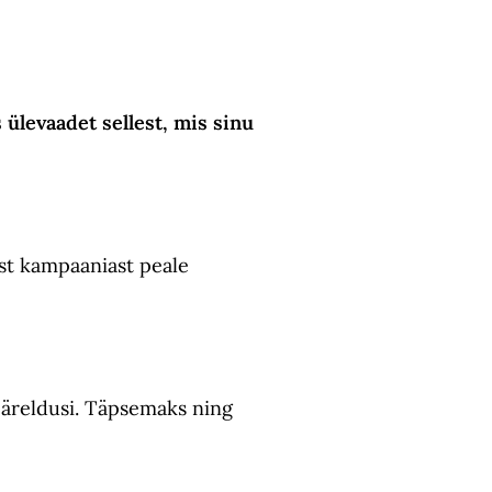
s ülevaadet sellest, mis sinu
est kampaaniast peale
 järeldusi. Täpsemaks ning