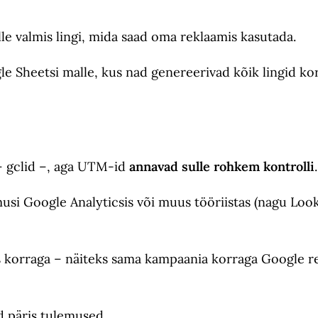
lle valmis lingi, mida saad oma reklaamis kasutada.
e Sheetsi malle, kus nad genereerivad kõik lingid ko
– gclid –, aga UTM-id
annavad sulle rohkem kontrolli
si Google Analyticsis või muus tööriistas (nagu Look
lis korraga – näiteks sama kampaania korraga Google 
d päris tulemused.