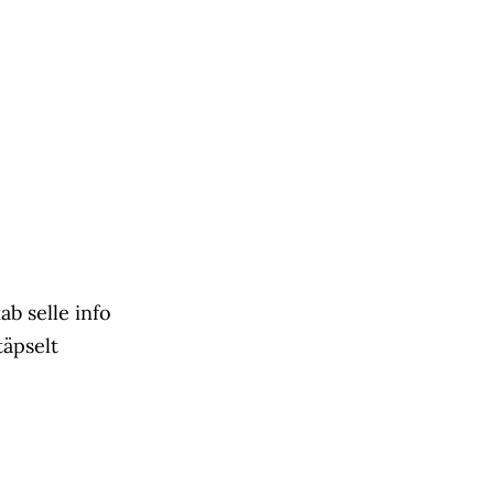
kab selle info
täpselt