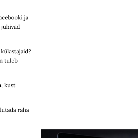
acebooki ja
 juhivad
külastajaid?
in tuleb
a
, kust
lutada raha