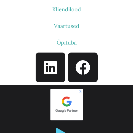
Kliendilood
Väärtused
Õpituba