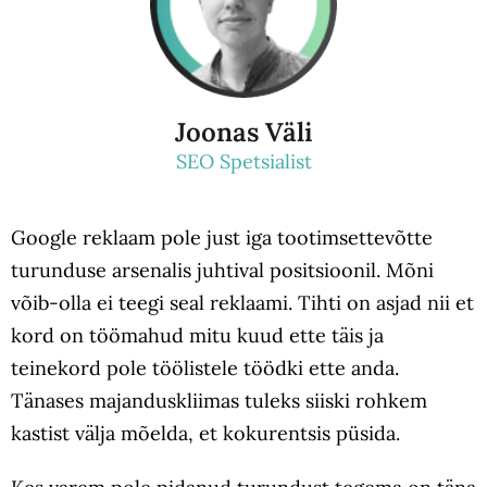
Joonas Väli
SEO Spetsialist
Google reklaam pole just iga tootimsettevõtte
turunduse arsenalis juhtival positsioonil. Mõni
võib-olla ei teegi seal reklaami. Tihti on asjad nii et
kord on töömahud mitu kuud ette täis ja
teinekord pole töölistele töödki ette anda.
Tänases majanduskliimas tuleks siiski rohkem
kastist välja mõelda, et kokurentsis püsida.