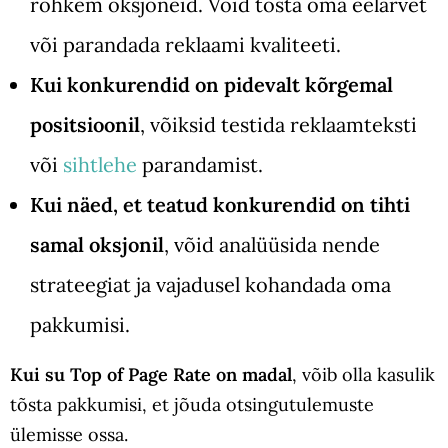
rohkem oksjoneid. Võid tõsta oma eelarvet
või parandada reklaami kvaliteeti.
Kui konkurendid on pidevalt kõrgemal
positsioonil
, võiksid testida reklaamteksti
või
sihtlehe
parandamist.
Kui näed, et teatud konkurendid on tihti
samal oksjonil
, võid analüüsida nende
strateegiat ja vajadusel kohandada oma
pakkumisi.
Kui su Top of Page Rate on madal
, võib olla kasulik
tõsta pakkumisi, et jõuda otsingutulemuste
ülemisse ossa.