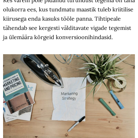
Kes varem pole pidanud turundust tegema on täna
olukorra ees, kus tundmatu maastik tuleb kriitilise
kiirusega enda kasuks tööle panna. Tihtipeale
tähendab see kergesti välditavate vigade tegemist
ja ülemäära kõrgeid konversioonihindasid.