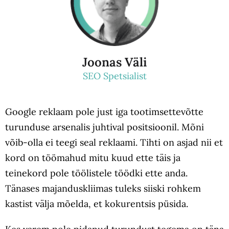
Joonas Väli
SEO Spetsialist
Google reklaam pole just iga tootimsettevõtte
turunduse arsenalis juhtival positsioonil. Mõni
võib-olla ei teegi seal reklaami. Tihti on asjad nii et
kord on töömahud mitu kuud ette täis ja
teinekord pole töölistele töödki ette anda.
Tänases majanduskliimas tuleks siiski rohkem
kastist välja mõelda, et kokurentsis püsida.