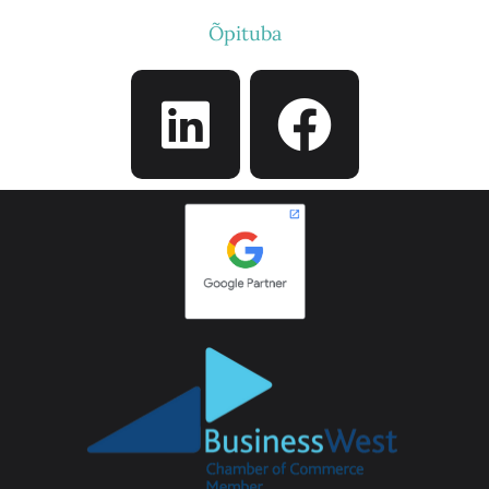
Õpituba