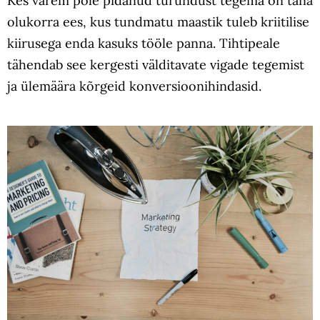
Kes varem pole pidanud turundust tegema on täna
olukorra ees, kus tundmatu maastik tuleb kriitilise
kiirusega enda kasuks tööle panna. Tihtipeale
tähendab see kergesti välditavate vigade tegemist
ja ülemäära kõrgeid konversioonihindasid.